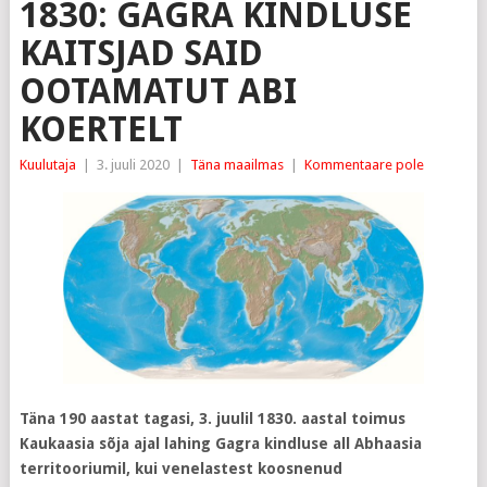
1830: GAGRA KINDLUSE
KAITSJAD SAID
OOTAMATUT ABI
KOERTELT
Kuulutaja
|
3. juuli 2020
|
Täna maailmas
|
Kommentaare pole
Täna 190 aastat tagasi, 3. juulil 1830. aastal toimus
Kaukaasia sõja ajal lahing Gagra kindluse all Abhaasia
territooriumil, kui venelastest koosnenud