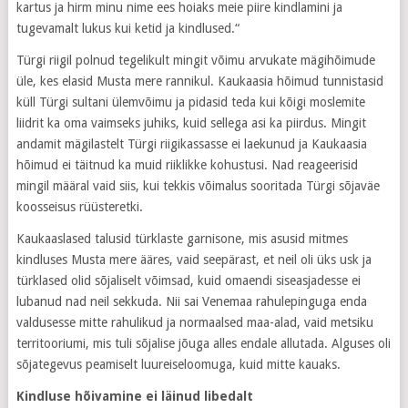
kartus ja hirm minu nime ees hoiaks meie piire kindlamini ja
tugevamalt lukus kui ketid ja kindlused.“
Türgi riigil polnud tegelikult mingit võimu arvukate mägihõimude
üle, kes elasid Musta mere rannikul. Kaukaasia hõimud tunnistasid
küll Türgi sultani ülemvõimu ja pidasid teda kui kõigi moslemite
liidrit ka oma vaimseks juhiks, kuid sellega asi ka piirdus. Mingit
andamit mägilastelt Türgi riigikassasse ei laekunud ja Kaukaasia
hõimud ei täitnud ka muid riiklikke kohustusi. Nad reageerisid
mingil määral vaid siis, kui tekkis võimalus sooritada Türgi sõjaväe
koosseisus rüüsteretki.
Kaukaaslased talusid türklaste garnisone, mis asusid mitmes
kindluses Musta mere ääres, vaid seepärast, et neil oli üks usk ja
türklased olid sõjaliselt võimsad, kuid omaendi siseasjadesse ei
lubanud nad neil sekkuda. Nii sai Venemaa rahulepinguga enda
valdusesse mitte rahulikud ja normaalsed maa-alad, vaid metsiku
territooriumi, mis tuli sõjalise jõuga alles endale allutada. Alguses oli
sõjategevus peamiselt luureiseloomuga, kuid mitte kauaks.
Kindluse hõivamine ei läinud libedalt