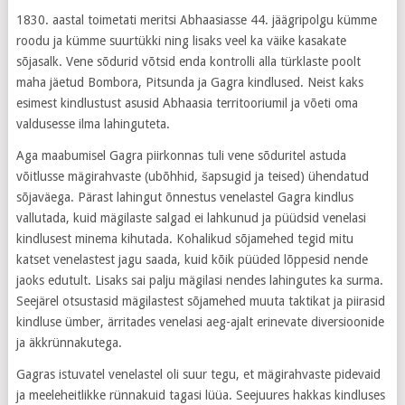
1830. aastal toimetati meritsi Abhaasiasse 44. jäägripolgu kümme
roodu ja kümme suurtükki ning lisaks veel ka väike kasakate
sõjasalk. Vene sõdurid võtsid enda kontrolli alla türklaste poolt
maha jäetud Bombora, Pitsunda ja Gagra kindlused. Neist kaks
esimest kindlustust asusid Abhaasia territooriumil ja võeti oma
valdusesse ilma lahinguteta.
Aga maabumisel Gagra piirkonnas tuli vene sõduritel astuda
võitlusse mägirahvaste (ubõhhid, šapsugid ja teised) ühendatud
sõjaväega. Pärast lahingut õnnestus venelastel Gagra kindlus
vallutada, kuid mägilaste salgad ei lahkunud ja püüdsid venelasi
kindlusest minema kihutada. Kohalikud sõjamehed tegid mitu
katset venelastest jagu saada, kuid kõik püüded lõppesid nende
jaoks edutult. Lisaks sai palju mägilasi nendes lahingutes ka surma.
Seejärel otsustasid mägilastest sõjamehed muuta taktikat ja piirasid
kindluse ümber, ärritades venelasi aeg-ajalt erinevate diversioonide
ja äkkrünnakutega.
Gagras istuvatel venelastel oli suur tegu, et mägirahvaste pidevaid
ja meeleheitlikke rünnakuid tagasi lüüa. Seejuures hakkas kindluses