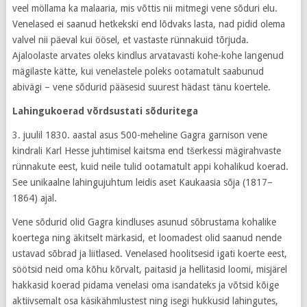
veel möllama ka malaaria, mis võttis nii mitmegi vene sõduri elu.
Venelased ei saanud hetkekski end lõdvaks lasta, nad pidid olema
valvel nii päeval kui öösel, et vastaste rünnakuid tõrjuda.
Ajaloolaste arvates oleks kindlus arvatavasti kohe-kohe langenud
mägilaste kätte, kui venelastele poleks ootamatult saabunud
abivägi – vene sõdurid pääsesid suurest hädast tänu koertele.
Lahingukoerad võrdsustati sõduritega
3. juulil 1830. aastal asus 500-meheline Gagra garnison vene
kindrali Karl Hesse juhtimisel kaitsma end tšerkessi mägirahvaste
rünnakute eest, kuid neile tulid ootamatult appi kohalikud koerad.
See unikaalne lahingujuhtum leidis aset Kaukaasia sõja (1817–
1864) ajal.
Vene sõdurid olid Gagra kindluses asunud sõbrustama kohalike
koertega ning äkitselt märkasid, et loomadest olid saanud nende
ustavad sõbrad ja liitlased. Venelased hoolitsesid igati koerte eest,
söötsid neid oma kõhu kõrvalt, paitasid ja hellitasid loomi, misjärel
hakkasid koerad pidama venelasi oma isandateks ja võtsid kõige
aktiivsemalt osa käsikähmlustest ning isegi hukkusid lahingutes,