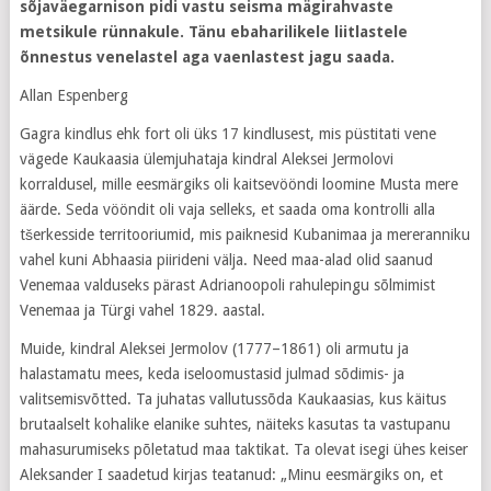
sõjaväegarnison pidi vastu seisma mägirahvaste
metsikule rünnakule. Tänu ebaharilikele liitlastele
õnnestus venelastel aga vaenlastest jagu saada.
Allan Espenberg
Gagra kindlus ehk fort oli üks 17 kindlusest, mis püstitati vene
vägede Kaukaasia ülemjuhataja kindral Aleksei Jermolovi
korraldusel, mille eesmärgiks oli kaitsevööndi loomine Musta mere
äärde. Seda vööndit oli vaja selleks, et saada oma kontrolli alla
tšerkesside territooriumid, mis paiknesid Kubanimaa ja mereranniku
vahel kuni Abhaasia piirideni välja. Need maa-alad olid saanud
Venemaa valduseks pärast Adrianoopoli rahulepingu sõlmimist
Venemaa ja Türgi vahel 1829. aastal.
Muide, kindral Aleksei Jermolov (1777–1861) oli armutu ja
halastamatu mees, keda iseloomustasid julmad sõdimis- ja
valitsemisvõtted. Ta juhatas vallutussõda Kaukaasias, kus käitus
brutaalselt kohalike elanike suhtes, näiteks kasutas ta vastupanu
mahasurumiseks põletatud maa taktikat. Ta olevat isegi ühes keiser
Aleksander I saadetud kirjas teatanud: „Minu eesmärgiks on, et