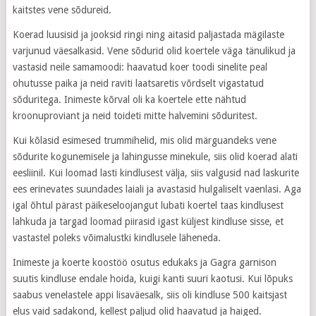
kaitstes vene sõdureid.
Koerad luusisid ja jooksid ringi ning aitasid paljastada mägilaste
varjunud väesalkasid. Vene sõdurid olid koertele väga tänulikud ja
vastasid neile samamoodi: haavatud koer toodi sinelite peal
ohutusse paika ja neid raviti laatsaretis võrdselt vigastatud
sõduritega. Inimeste kõrval oli ka koertele ette nähtud
kroonuproviant ja neid toideti mitte halvemini sõduritest.
Kui kõlasid esimesed trummihelid, mis olid märguandeks vene
sõdurite kogunemisele ja lahingusse minekule, siis olid koerad alati
eesliinil. Kui loomad lasti kindlusest välja, siis valgusid nad laskurite
ees erinevates suundades laiali ja avastasid hulgaliselt vaenlasi. Aga
igal õhtul pärast päikeseloojangut lubati koertel taas kindlusest
lahkuda ja targad loomad piirasid igast küljest kindluse sisse, et
vastastel poleks võimalustki kindlusele läheneda.
Inimeste ja koerte koostöö osutus edukaks ja Gagra garnison
suutis kindluse endale hoida, kuigi kanti suuri kaotusi. Kui lõpuks
saabus venelastele appi lisaväesalk, siis oli kindluse 500 kaitsjast
elus vaid sadakond, kellest paljud olid haavatud ja haiged.