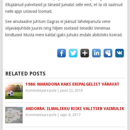
Ellujäänud palvetasid ja tänasid jumalat selle eest, et ta oli saatnud
neile appi ustavad loomad.
See ainulaadne juhtum Gagras ei jäänud tähelepanuta vene
sõjaväejuhtide juures ning hiljem soetasid teisedki Venemaa
kindlused Musta mere kaldal igaks juhuks endale abilisteks koerad.
RELATED POSTS
1986: MARADONA KAKS ERIPALGELIST VÄRAVAT
Kommentaare pole
|
juuni 22, 2018
ANDORRA: ILMALIKKU RIIKI VALITSEB VAIMULIK
Kommentaare pole
|
sept. 8, 2017