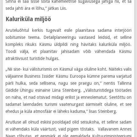
Sinna ei saa sisse sõita kahemeetrise sügavusega jahiga nii, et sa
seda jahti ära ei lõhu,“ jätkas Liis.
Kaluriküla miljöö
Aruteluõhtul kerkis tugevalt esile plaanitava sadama interjööri
sobitumise teema. Detailplaneeringu vastased leidsid, et selline
kompleks rikuks Käsmu üldpildi ning hävitaks kaluriküla miljöö.
Toodi välja, et plaanitav jahisadam võib vähendada Käsmu
atraktiivsust turistide hulgas.
„Nii sise- kui välisturismis on Käsmul väga oluline koht. Näiteks valis
väljaanne Business Issider Käsmu Euroopa kümne parema varjatud
pärli hulka, seda sellisena, nagu see praegu on,“ nentis Tallinna
Giidide Ühingu esinaine Liina Steinberg. „Välisturistidega töötades
on näha, et nad otsivad midagi erilist ja enneolematut. Seetõttu on
sadamat laiendades turismi vaatenurgast äärmiselt oluline, et see
ehedus ja küla atmosfäär ei läheks kaduma,“ lisas Steinberg.
Arutluse all olnud eskiisi pooldajad olid seisukoha, et selline sadam
ei vähendaks küla väärtust, vaid pigem tõstaks. Vallavanem Annes
Naan rõhutas, et eesmärk ei ole eemaldada Kultuuriministeeriumi