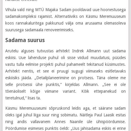
Vihula vald ning MTÜ Majaka Sadam pooldavad uue hoonestusega
sadamakompleksi rajamist. Alternatiiviks on Käsmu Meremuuseum
koos rannakaluritega pakkunud välja oma arusaama olemasoleva
suurusega sadamaala renoveerimiseks.
Sadama suurus
Arutelu alguses tutvustas arhitekt Indrek Allmann uut sadama
eskiisi. Uue lahenduse puhul oli sisse viidud muudatusi, püüdes
vastu tulla eelmise projekti puhul pahameelt tekitanud küsimustes.
Arhitekt nentis, et see ei pruugi sugugi viimaseks esitletavaks
eskiisiks jääda. „Detailplaneerimine on protsess. Täna oleme me
selle protsessi ühe punktis,“ kirjeldas Allmann. „See ei ole
tõenäoliselt kõige viimane variant. Kõik ettepanekud on
teretulnud,“ lisas ta.
Käsmu Meremuuseumi sõpruskond leidis aga, et säärane sadam
oleks igal juhul liiga suur ning sobimatu. Näitleja Paul Laasik esitas
ning andis vallavanem Annes Naanile üle ühispöördumise.
Pöördumise esimeses punktis öeldi: „Uus jahisadama eskiis ei erine