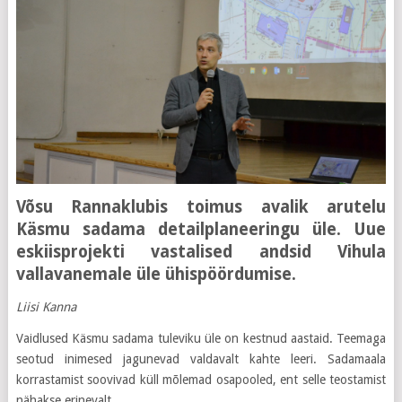
Võsu Rannaklubis toimus avalik arutelu
Käsmu sadama detailplaneeringu üle. Uue
eskiisprojekti vastalised andsid Vihula
vallavanemale üle ühispöördumise.
Liisi Kanna
Vaidlused Käsmu sadama tuleviku üle on kestnud aastaid. Teemaga
seotud inimesed jagunevad valdavalt kahte leeri. Sadamaala
korrastamist soovivad küll mõlemad osapooled, ent selle teostamist
nähakse erinevalt.