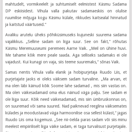
mahtudelt, vormikeelelt ja suhtumiselt eelmistest Käsmu Sadama
DP eskiisidest. Vihula valla pakutav sadamaeskiis on olulise
ruumilise mõjuga kogu Käsmu külale, rikkudes kaitsealal hinnatud
ja kaitstud väärtuseid.“
Avaliku arutelu üheks põhiküsimuseks kujuneski suurema sadama
vajalikkus. „Selline sadam on liiga suur. See on fakt,“ rõhutas
Käsmu Meremuuseumi peremees Aarne Vaik. „Meil on ühine huvi.
Me tahame kõik mere peale saada. Aga selliseks sadamaks ei ole
vajadust. Kui kunagi on vaja, siis teeme suuremaks,“ sõnas Vaik.
Samas nentis Vihula valla elanik ja hobipurjetaja Ruudo Liis, et
purjetajate jaoks ei oleks väiksem sadam turvaline. „Ma arvan, et
ma olen läbi käinud kõik Soome lahe sadamad , mis siin vastas on.
Ma olen väikesadamaid oma elus näinud väga palju. See sadam ei
ole liiga suur. Kõik need väikesadamad, mis siin ümbruskonnas on,
on suuremad või sama suured. Nad paiknevad reeglina väiksemates
külades ja moodustavad väga harmoonilise osa sellest külast,“ jagas
Ruudo Liis oma kogemusi. „See nii-öelda paras sadam või siis minu
meelest empiiriliselt liiga väike sadam, ei taga turvalisust purjetajale.