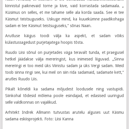
kinnistul paiknevaid torne ja kive, vaid korrastada sadamaala. „
Küsimus on selles, et me tahame selle ala korda saada. See ei tee
Käsmut teistsuguseks. Uskuge mind, ka kuuekümne paadikohaga
sadam ei tee Käsmut teistsuguseks,“ sõnas Naan.
Arutluse käigus toodi välja ka aspekt, et sadam võiks
külastussagedust purjetajatega hoopis tõsta.
Ruudo Liisi sõnul on purjetades väga teravalt tunda, et praegusel
hetkel jäädakse välja mereringist, kus inimesed liiguvad. „Sinna
mereringi ei too meid üks Viinistu sadam ja üks Vergi sadam. Meid
toob sinna ringi see, kui meil on siin rida sadamaid, sadamate kett,“
arutles Ruudo Liis.
Pikalt kõneldi ka sadama mõjudest loodusele ning vastupidi.
Siinkohal tõdesid mõlema poole esindajad, et edasised uuringud
selle valdkonnas on vajalikud.
Arhitekt Indrek Allmann tutvustas arutelu alguses uut Käsmu
sadama eskiisprojekti. Foto: Liisi Kanna