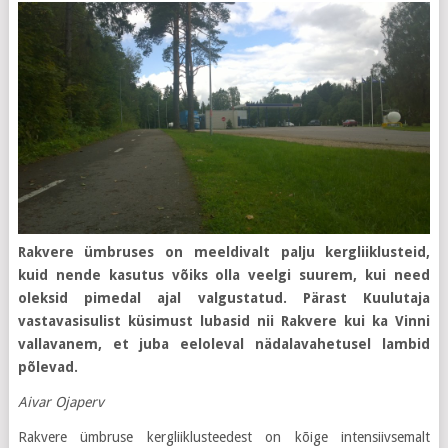
Rakvere ümbruses on meeldivalt palju kergliiklusteid,
kuid nende kasutus võiks olla veelgi suurem, kui need
oleksid pimedal ajal valgustatud. Pärast Kuulutaja
vastavasisulist küsimust lubasid nii Rakvere kui ka Vinni
vallavanem, et juba eeloleval nädalavahetusel lambid
põlevad.
Aivar Ojaperv
Rakvere ümbruse kergliiklusteedest on kõige intensiivsemalt