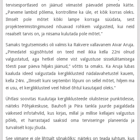
tervisesportlased on jäänud viimastel päevadel pimeda kätte.
„Paneme lambid põlema, kontrollime ka üle, et kõik korras oleks.
Ilmselt pole mõtet kõiki lampe korraga süüdata, sest
projekteerimistingimused nõuavad rohkem valgusteid, kui neid
reaalselt tarvis on, ja niisama kulutada pole mõtet.“
Samaks tegutsemiseks oli valmis ka Rakvere vallavanem Aivar Aruja.
„Pimedatel sügisõhtutel on teed meil ikka kella 22ni olnud
valgustatud, aga hetkel oleme vist valgustuse sisselülitamisega
tõesti paar päeva hiljaks jäänud,“ võttis ta omaks. Ka Aruja lubas
kaaluda ideed valgustada kergliiklusteid nädalavahetustel kauem,
kella 24ni. „Ilmselt kuni septembri lõpuni on sellel mõtet, hiljem ma
ei usu, et kergliiklusteel veel hilisel õhtul kasutajaid oleks.“
Ühtlasi soovitas Kuulutaja kergliiklusteede olulistesse punktidesse,
näiteks Põhjakeskuse, Bauhofi ja Piira tankla juurde paigaldada
väikesed infotahvlid, kus kirjas, millal ja millise kellajani valgustus
põleb, et harrastajad saaksid oma terviseringe planeerida ja
turvaliselt koju jõuda.
See viimane ei ole lihtsalt sõnakõlks: näiteks on teada juhtum, kus