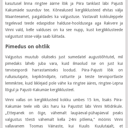
kasutusel linna ringtee äärne lõik ja Piira tanklast läbi Pajusti
Kakumäele suunduv tee. Kõnealused kergliiklusteed ehitas välja
Maanteeamet, paigaldades ka valgustuse. Vastavalt kokkuleppele
tegelevad teede edaspidise halduse-hooldusega aga Rakvere ja
Vinni vald, kelle valduses on ka see nupp, kust kergliiklusteede
valgustust sisse-välja saab lülitada.
Pimedus on ohtlik
Valgustus muutub oluliseks just sumedatel augustiõhtutel, mil
pimedaks läheb juba vara, kuid ilmaolud ise on just kui
tervisespordi harrastamiseks loodud. Piira-Pajusti lõik on
rulluisutajate, kepikõndijate, ratturite ja teiste tervisportlaste
lemmiktee, kuid liiklejaid pole vähe ka ringtee ääres, ringtee-Lepna
lõigul ja Pajusti-Kakumäe kergliiklusteel.
Vinni vallas on kergliiklusteid kokku umbes 15 km, lisaks Piira-
Kakumäe teele viib üks haru ka Pajustist läbi Vinni Mõdrikule.
„Ettepanek on õige, vähemalt laupäeval-pühapäeval peaks
valgustus tõesti vähemalt kella 24ni põlema,“ möönis Vinni
vallavanem Toomas Väinaste, kui Kuulis Kuulutajalt, et