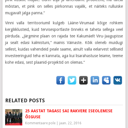
mõistan, et pink on selles piirkonnas vajalik, et näiteks rulluiske
mugavalt jalga panna.“
Vinni valla territooriumil kulgeb Lääne-Virumaal kõige rohkem
kergliiklusteid, kuid tervisesportlaste õnneks ei taheta sellega veel
piirduda. „Järgmine plaan on rajada tee Kakumäelt Viru-Jaagupisse
ja sealt edasi kalmistuni,“ mainis Väinaste. Kõik oleneb muidugi
sellest, kuidas vahendeid peale saame, ainult valla eelarvest selliseid
investeeringuid teha ei kannata, aga kui lisarahastuse leiame, teeme
kohe edasi, sest plaanid-projektid on olemas.“
RELATED POSTS
25 AASTAT TAGASI SAI RAKVERE ISEOLEMISE
ÕIGUSE
Kommentaare pole
|
jaan. 22, 2016