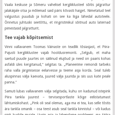
Vaala keskuse ja Sõmeru vahelisel kergliiklusteel sõitis jalgrattur
jalakäijale otsa ja mõlemad said päris kõvasti haiget. Nimetatud teel
valgustus puudub ja kohati on see ka liiga lähedal autoteele.
Õnnetus juhtuski seetõttu, et ringristmikul sõitnud auto laternad
pimestasid jalgratturit.
Tee vajab kõpitsemist
Vinni vallavanem Toomas Väinaste on teadlik tõsiasjast, et Piira-
Pajusti kergliiklustee vajab hooldusremonti. „Selgub, et maha
saetud puude juurtes on säilinud elujõud ja need on paaris kohas
asfaldi üles kergitanud,“ selgitas ta. „Planeerime remondi tarbeks
raha valla järgmisesse eelarvesse ja teeme asja korda. Seal tuleb
aluspinnas välja kaevata, juured välja juurida ja siis uus kate peale
panna.“
Samuti lubas vallavanem välja selgitada, kuhu on kadunud istepink
Piira tankla juurest – tervisesportlaste kõige eelistatumast
lähtumiskohast. „Pink oli seal olemas, aga ma ei tea, kas selle tõstis
ära tankla omanik – osa teest asub seal tankla kinnistul – või kadus
pink kuskile mujale. Uurin asja ja lahendame probleemi, ma täitsa