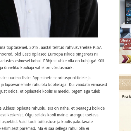
lma tipptasemel. 2018. aastal tehtud rahvusvahelise PISA
noored, olid Eesti õpilased Euroopa riikide pingereas nii
adustes esimesel kohal. Põhjust uhke olla on kuhjaga! Küll
ja õnneliku kooliaja vahel on võrdusmärk.
maks uurima lisaks õppeainete soorituspunktidele ja
 ja lapsevanemate rahulolu koolieluga. Kui vaadata viimaseid
just öelda, et õpilastele koolis ei meeldi, pigem aga tuleb
 8.klassi õpilaste rahuolu, siis on näha, et peaaegu kõikide
 Eesti keskmist. Olgu selleks kooli maine, arengut toetava
spektid. Vaid kooli toitlustuse ja koolis pakutavate
keskmisest paremad. Ma ei saa sellega rahul olla ei