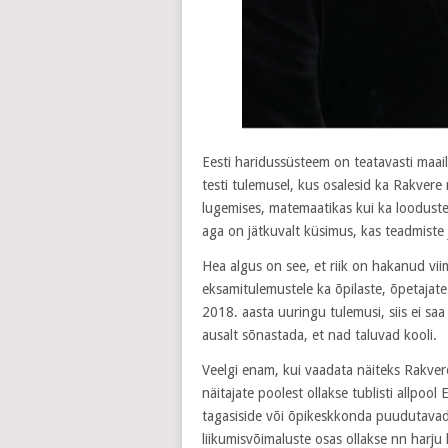
Eesti haridussüsteem on teatavasti maai
testi tulemusel, kus osalesid ka Rakvere 
lugemises, matemaatikas kui ka looduste
aga on jätkuvalt küsimus, kas teadmiste 
Hea algus on see, et riik on hakanud vii
eksamitulemustele ka õpilaste, õpetajate
2018. aasta uuringu tulemusi, siis ei saa 
ausalt sõnastada, et nad taluvad kooli.
Veelgi enam, kui vaadata näiteks Rakvere
näitajate poolest ollakse tublisti allpool
tagasiside või õpikeskkonda puudutavad a
liikumisvõimaluste osas ollakse nn harju 