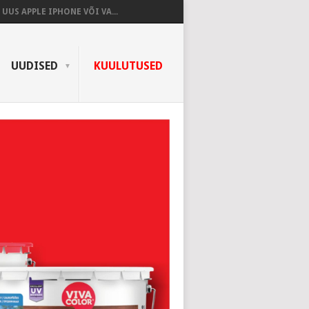
UUS APPLE IPHONE VÕI VA...
UUDISED
KUULUTUSED