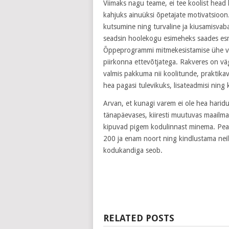
Viimaks nagu teame, ei tee koolist head
kahjuks ainuüksi õpetajate motivatsioon.
kutsumine ning turvaline ja kiusamisvab
seadsin hoolekogu esimeheks saades esm
Õppeprogrammi mitmekesistamise ühe võ
piirkonna ettevõtjatega. Rakveres on väga
valmis pakkuma nii koolitunde, praktika
hea pagasi tulevikuks, lisateadmisi ning 
Arvan, et kunagi varem ei ole hea harid
tänapäevases, kiiresti muutuvas maailmas
kipuvad pigem kodulinnast minema. Peam
200 ja enam noort ning kindlustama neil
kodukandiga seob.
RELATED POSTS