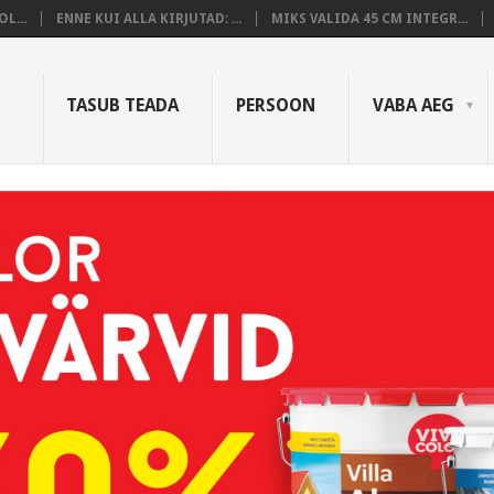
L...
ENNE KUI ALLA KIRJUTAD: ...
MIKS VALIDA 45 CM INTEGR...
TASUB TEADA
PERSOON
VABA AEG