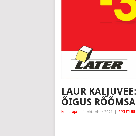
LAUR KALJUVEE
ÕIGUS RÕÕMSAL
Kuulutaja
|
1. oktoober 2021
|
SISUTUR