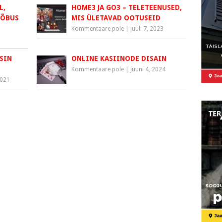
L,
HOME3 JA GO3 – TELETEENUSED,
LÕBUS
MIS ÜLETAVAD OOTUSEID
Kommentaare pole
|
juuli 7, 2023
SIN
ONLINE KASIINODE DISAIN
Kommentaare pole
|
juuni 4, 2024
2021