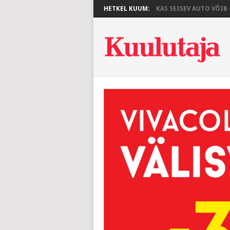
HETKEL KUUM:
KAS SEISEV AUTO VÕIB O