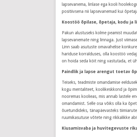
lapsevanema, linlase ega kooli hooleko
positiivsena nii lapsevanemad kui õpetaj
Koostöö õpilase, õpetaja, kodu ja l
Pakun alustuseks kolme peamist muudatu
lapsevanemate ning linnaga. Just viimase
Linn saab asutuste omavahelise konkure
hariduse korralduses, olla koostöö vedaj
on hoida seda köit ning vastutada, et ühi
Paindlik ja lapse arengut toetav õ
Teiseks, teadmiste omandamise eeldusek
kogu mentaliteet, koolikeskkond ja õpim
nooremas koolieas, mis annab lastele en
omandamist. Selle osa võiks olla ka õpe
õuetundideks, tänapäevasteks tiimiarutel
ruumikasutuse võtete ning rikkalikke ab
Kiusamisvaba ja huvitegevuste rik