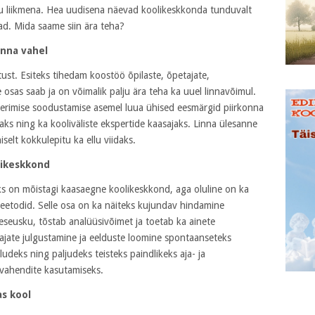
gu liikmena. Hea uudisena näevad koolikeskkonda tunduvalt
ad. Mida saame siin ära teha?
inna vahel
st. Esiteks tihedam koostöö õpilaste, õpetajate,
 osas saab ja on võimalik palju ära teha ka uuel linnavõimul.
erimise soodustamise asemel luua ühised eesmärgid piirkonna
aks ning ka kooliväliste ekspertide kaasajaks. Linna ülesanne
selt kokkulepitu ka ellu viidaks.
pikeskkond
s on mõistagi kaasaegne koolikeskkond, aga oluline on ka
eetodid. Selle osa on ka näiteks kujundav hindamine
eseusku, tõstab analüüsivõimet ja toetab ka ainete
tajate julgustamine ja eelduste loomine spontaanseteks
udeks ning paljudeks teisteks paindlikeks aja- ja
ivahendite kasutamiseks.
as kool