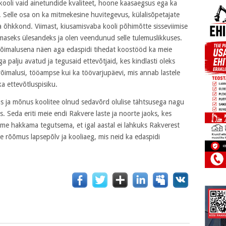
 kooli vaid ainetundide kvaliteet, hoone kaasaegsus ega ka
 Selle osa on ka mitmekesine huvitegevus, külalisõpetajate
a õhkkond. Viimast, kiusamisvaba kooli põhimõtte sisseviimise
aseks ülesandeks ja olen veendunud selle tulemuslikkuses.
imalusena näen aga edaspidi tihedat koostööd ka meie
 palju avatud ja tegusaid ettevõtjaid, kes kindlasti oleks
võimalusi, tööampse kui ka töövarjupäevi, mis annab lastele
ka ettevõtluspisiku.
us ja mõnus koolitee olnud sedavõrd olulise tähtsusega nagu
. Seda eriti meie endi Rakvere laste ja noorte jaoks, kes
e hakkama tegutsema, et igal aastal ei lahkuks Rakverest
e rõõmus lapsepõlv ja kooliaeg, mis neid ka edaspidi