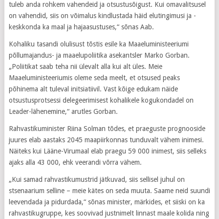
tuleb anda rohkem vahendeid ja otsustusõigust. Kui omavalitsusel
on vahendid, siis on võimalus kindlustada häid elutingimusi ja -
keskkonda ka maal ja hajaasustuses,“ sõnas Aab.
Kohaliku tasandi olulisust tõstis esile ka Maaeluministeeriumi
põllumajandus- ja maaelupoliitika asekantsler Marko Gorban.
„Poliitikat saab teha nii ülevalt alla kui alt üles. Meie
Maaeluministeeriumis oleme seda meelt, et otsused peaks
põhinema alt tuleval initsiatiivil. Vast kõige edukam näide
otsustusprotsessi delegeerimisest kohalikele kogukondadel on
Leader-lähenemine,“ arutles Gorban.
Rahvastikuminister Riina Solman tõdes, et praeguste prognooside
juures elab aastaks 2045 maapiirkonnas tunduvalt vähem inimesi.
Näiteks kui Lääne-Virumaal elab praegu 59 000 inimest, siis selleks
ajaks alla 43 000, ehk veerandi võrra vähem.
„Kui samad rahvastikumustrid jätkuvad, siis sellisel juhul on
stsenaarium selline – meie kätes on seda muuta. Saame neid suundi
leevendada ja pidurdada,“ sõnas minister, märkides, et siiski on ka
rahvastikugruppe, kes soovivad justnimelt linnast maale kolida ning