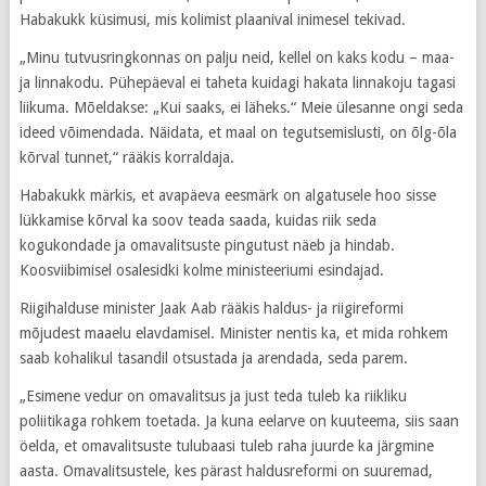
Habakukk küsimusi, mis kolimist plaanival inimesel tekivad.
„Minu tutvusringkonnas on palju neid, kellel on kaks kodu – maa-
ja linnakodu. Pühepäeval ei taheta kuidagi hakata linnakoju tagasi
liikuma. Mõeldakse: „Kui saaks, ei läheks.“ Meie ülesanne ongi seda
ideed võimendada. Näidata, et maal on tegutsemislusti, on õlg-õla
kõrval tunnet,“ rääkis korraldaja.
Habakukk märkis, et avapäeva eesmärk on algatusele hoo sisse
lükkamise kõrval ka soov teada saada, kuidas riik seda
kogukondade ja omavalitsuste pingutust näeb ja hindab.
Koosviibimisel osalesidki kolme ministeeriumi esindajad.
Riigihalduse minister Jaak Aab rääkis haldus- ja riigireformi
mõjudest maaelu elavdamisel. Minister nentis ka, et mida rohkem
saab kohalikul tasandil otsustada ja arendada, seda parem.
„Esimene vedur on omavalitsus ja just teda tuleb ka riikliku
poliitikaga rohkem toetada. Ja kuna eelarve on kuuteema, siis saan
öelda, et omavalitsuste tulubaasi tuleb raha juurde ka järgmine
aasta. Omavalitsustele, kes pärast haldusreformi on suuremad,