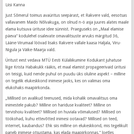
Liisi Kanna
Just Sõmerul toimus avaüritus seepärast, et Rakvere vald, eesotsas
vallavanem Maido Nõlvakuga, on olnud n-ö asja juures alates maale
elama kutsuva ürituse idee sünnist. Praeguseks on „Maal elamise
päeva“ kodulehel osalevate omavalitsuste arvuks märgitud 36,
Lääne-Virumaal löövad lisaks Rakvere vallale kaasa Haljala, Viru-
Nigula ja Väike-Maarja vald.
Üritust eest vedava MTÜ Eesti Külaliikumine Kodukant juhatuse
liige Krista Habakukk rääkis, et maal elamist propageerivaid üritusi
on teisigi, kuid nende puhul on puudu üks oluline aspekt – milline
on tegelik elukeskkond inimese jaoks, kes on valimas oma
elukohaks maapiirkonda.
„Millised on avalikud teenused, mida kohalik omavalitsus oma
inimestele pakub? Milline on hariduse kvaliteet? Milline on
tervishoiu kvaliteet? Millised on huviala võimalused? Millised on
töökohad, kuhu ettevõtted inimesi ootavad? Millised on teed,
internet, kaubandus? Ehk siis milline on elukeskkond, mis tegelikult
paneb inimese otsustama, kas elada maapiirkonnas,“ loetles