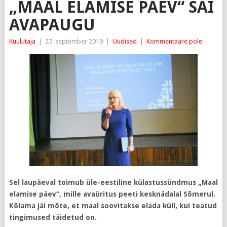
„MAAL ELAMISE PÄEV“ SAI
AVAPAUGU
Kuulutaja
|
27. september 2019
|
Uudised
|
Kommentaare pole
Sel laupäeval toimub üle-eestiline külastussündmus „Maal
elamise päev“, mille avaüritus peeti kesknädalal Sõmerul.
Kõlama jäi mõte, et maal soovitakse elada küll, kui teatud
tingimused täidetud on.