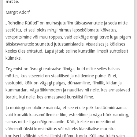
mitte.
Margit Adorf
„Roheline Rüütel“ on muinasjutufilm täiskasvanutele ja seda mitte
seetõttu, et seal oleks mingi hirmus lapsekõlbmatu kõlvatus,
verepritsimine või muu roppus, vaid eelkõige ongi terve lugu pigem
täiskasvanutele suunatud jutustamislaadis, visuaalses ja kõlalises
keeles üles ehitatud. Lapsi jätab selline kunstfilm ilmselt suhteliselt
külmaks.
Tegemist on üsnagi teatraalse filmiga, kuid mitte selles halvas
mõttes, kus stseenid on staatilised ja näitlemine puine. Ei-ei,
vastupidi, kõik on vägagi paigas, dünaamiline, filmilik, kiidan ja
kummardan, väga šikkmodern ja nauditav nii neile, kes armastavad
teatrit, kui neile, kes armastavad kunstilisi filme.
Ja muidugi on oluline mainida, et see ei ole pelk kostüümidraama,
vaid korralik kaasamõtlemise film, esteetiline ja väga hõrk nauding,
samas mitte liiga nišigurmaanile. Kõik, kellele on meeldinud
vähemalt ükski kunstinäitus või näiteks klassikalise muusika
kontsert, võiksid sellest filmist rõõmu tunda. Küll aga tuleb vaim