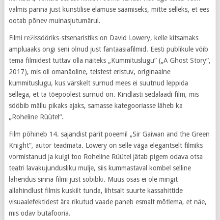
valmis panna just kunstilise elamuse saamiseks, mitte selleks, et ees
ootab põnev muinasjutumärul.
Filmi režissööriks-stsenaristiks on David Lowery, kelle kitsamaks
ampluaaks ongi seni olnud just fantaasiafilmid. Eesti publikule võib
tema filmidest tuttav olla näiteks „Kummituslugu“ („A Ghost Story“,
2017), mis oli omanäoline, teistest eristuv, originaalne
kummituslugu, kus värskelt surnud mees ei suutnud leppida
sellega, et ta tõepoolest surnud on. Kindlasti sedalaadi film, mis
sööbib mällu pikaks ajaks, samasse kategooriasse läheb ka
„Roheline Rüütel“.
Film põhineb 14. sajandist pärit poeemil „Sir Gaiwan and the Green
Knight“, autor teadmata. Lowery on selle väga elegantselt filmiks
vormistanud ja kuigi too Roheline Rüütel jätab pigem odava otsa
teatri lavakujundusliku mulje, siis kummastaval kombel selline
lahendus sinna filmi just sobibki. Muus osas ei ole mingit
allahindlust filmis kuskilt tunda, lihtsalt suurte kassahittide
visuaalefektidest ära rikutud vaade paneb esmalt mõtlema, et näe,
mis odav butafooria.