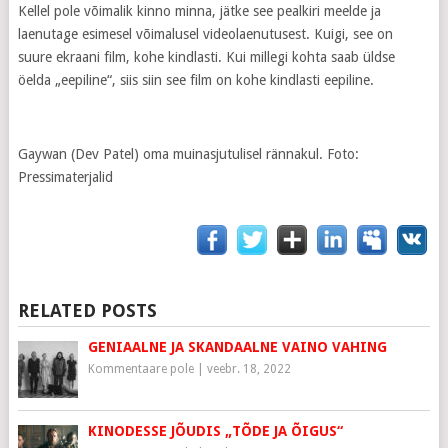
Kellel pole võimalik kinno minna, jätke see pealkiri meelde ja
laenutage esimesel võimalusel videolaenutusest. Kuigi, see on
suure ekraani film, kohe kindlasti. Kui millegi kohta saab üldse
öelda „eepiline“, siis siin see film on kohe kindlasti eepiline.
Gaywan (Dev Patel) oma muinasjutulisel rännakul. Foto:
Pressimaterjalid
RELATED POSTS
GENIAALNE JA SKANDAALNE VAINO VAHING
Kommentaare pole
|
veebr. 18, 2022
KINODESSE JÕUDIS „TÕDE JA ÕIGUS“