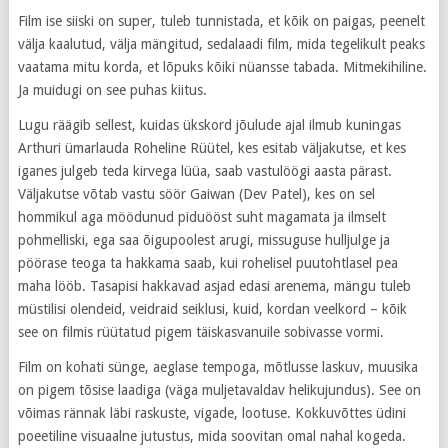
Film ise siiski on super, tuleb tunnistada, et kõik on paigas, peenelt
välja kaalutud, välja mängitud, sedalaadi film, mida tegelikult peaks
vaatama mitu korda, et lõpuks kõiki nüansse tabada. Mitmekihiline.
Ja muidugi on see puhas kiitus.
Lugu räägib sellest, kuidas ükskord jõulude ajal ilmub kuningas
Arthuri ümarlauda Roheline Rüütel, kes esitab väljakutse, et kes
iganes julgeb teda kirvega lüüa, saab vastulöögi aasta pärast.
Väljakutse võtab vastu söör Gaiwan (Dev Patel), kes on sel
hommikul aga möödunud piduööst suht magamata ja ilmselt
pohmelliski, ega saa õigupoolest arugi, missuguse hulljulge ja
pöörase teoga ta hakkama saab, kui rohelisel puutohtlasel pea
maha lööb. Tasapisi hakkavad asjad edasi arenema, mängu tuleb
müstilisi olendeid, veidraid seiklusi, kuid, kordan veelkord – kõik
see on filmis rüütatud pigem täiskasvanuile sobivasse vormi.
Film on kohati sünge, aeglase tempoga, mõtlusse laskuv, muusika
on pigem tõsise laadiga (väga muljetavaldav helikujundus). See on
võimas rännak läbi raskuste, vigade, lootuse. Kokkuvõttes üdini
poeetiline visuaalne jutustus, mida soovitan omal nahal kogeda.