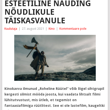
ESTEETILINE NAUDING
NÕUDLIKULE
TÄISKASVANULE
Kuulutaja
|
27. august 2021
|
Kino
|
Kommentaare pole
Kinokavva ilmunud „Roheline Rüütel“ võib õigel sihtgrupil
kergesti silmist mööda joosta, kui vaadata lihtsalt filmi
lühitutvustust, mis ütleb, et tegemist on
fantaasiafilmiga rüütlitest. See ei ole lastefilm, kaugeltki