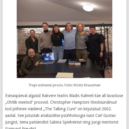
Trupi esimene proov. Foto: Kristo Kruusman
Esmaspäeval algasid Rakvere teatris Madis Kalmeti käe all lavastuse
„Ohtlik meetod“ proovid. Christopher Hamptoni tõestisündinud
lool põhinev näidend „The Talking Cure“ on kirjutatud 2002.
aastal. See jutustab analüütilise psühholoogia isast Carl Gustav
Jungist, tema patsiendist Sabina Spielreinist ning Jungi mentorist
Sigmund Freudist.