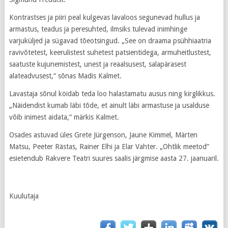
Kontrastses ja piiri peal kulgevas lavaloos segunevad hullus ja
armastus, teadus ja peresuhted, ilmsiks tulevad inimhinge
varjuküljed ja sügavad tõeotsingud. „See on draama psühhiaatria
ravivõtetest, keerulistest suhetest patsientidega, armuheitlustest,
saatuste kujunemistest, unest ja reaalsusest, salapärasest
alateadvusest,“ sõnas Madis Kalmet.
Lavastaja sõnul köidab teda loo halastamatu ausus ning kirglikkus.
„Näidendist kumab läbi tõde, et ainult läbi armastuse ja usalduse
võib inimest aidata,“ märkis Kalmet.
Osades astuvad üles Grete Jürgenson, Jaune Kimmel, Märten
Matsu, Peeter Rästas, Rainer Elhi ja Elar Vahter. „Ohtlik meetod”
esietendub Rakvere Teatri suures saalis järgmise aasta 27. jaanuaril.
Kuulutaja