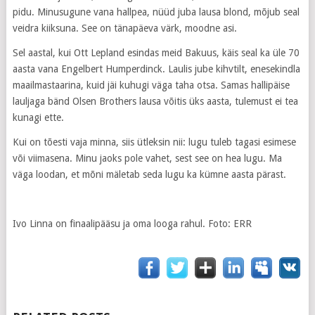
pidu. Minusugune vana hallpea, nüüd juba lausa blond, mõjub seal
veidra kiiksuna. See on tänapäeva värk, moodne asi.
Sel aastal, kui Ott Lepland esindas meid Bakuus, käis seal ka üle 70
aasta vana Engelbert Humperdinck. Laulis jube kihvtilt, enesekindla
maailmastaarina, kuid jäi kuhugi väga taha otsa. Samas hallipäise
lauljaga bänd Olsen Brothers lausa võitis üks aasta, tulemust ei tea
kunagi ette.
Kui on tõesti vaja minna, siis ütleksin nii: lugu tuleb tagasi esimese
või viimasena. Minu jaoks pole vahet, sest see on hea lugu. Ma
väga loodan, et mõni mäletab seda lugu ka kümne aasta pärast.
Ivo Linna on finaalipääsu ja oma looga rahul. Foto: ERR