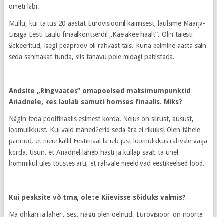
ometi läbi.
Mullu, kui täitus 20 aastat Eurovisioonil käimisest, laulsime Maarja-
Liisiga Eesti Laulu finaalkontserdil „Kaelakee häält”. Olin täiesti
šokeeritud, isegi peaproov oli rahvast täis. Kuna eelmine aasta sain
seda sahmakat tunda, siis tänavu pole midagi pabistada.
Andsite „Ringvaates” omapoolsed maksimumpunktid
Ariadnele, kes laulab samuti homses finaalis. Miks?
Nägin teda poolfinaalis esimest korda. Neius on siirust, ausust,
loomulikkust. Kui vaid mänedžerid seda ära ei rikuks! Olen tähele
pannud, et meie kallil Eestimaal läheb just loomulikkus rahvale väga
korda. Usun, et Ariadnel läheb hästi ja küllap saab ta ühel
hommikul üles tõustes aru, et rahvale meeldivad eestikeelsed lood.
Kui peaksite võitma, olete Kiievisse sõiduks valmis?
Ma ohkan ja lähen, sest nagu olen öelnud, Eurovisioon on noorte