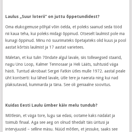
Laulus „Suur loterii” on juttu õppetundidest?
Oma elukogemuse põhjal võin öelda, et poleks saanud seda tööd
nii kaua teha, kui poleks midagi õppinud. Otseselt laulmist pole ma
kunagi õppinud. Minu nö suurimateks õpetajateks olid kuus ja pool
aastat kõrtsis laulmist ja 17 aastat varietees.
Mäletan, et kui tulin 70ndate algul lavale, siis tolleaegsed staarid,
nagu Uno Loop, Kalmer Tennosaar ja Heli Lääts, suhtusid väga
hästi. Tuntud akrobaat Sergei Fatkin ütles mulle 1972. aastal peale
üht kontserti: kui lähed lavale, ütle tere ja naerata ning kui nad
plaksutavad, kummarda ja täna. See oli geniaalne soovitus.
Kuidas Eesti Laulu ümber käiv melu tundub?
Mõtlesin, et väga tore, lugu sai edasi, ootame kaks nädalat ja
toimub finaal. Aga see aeg on olnud tihedalt täis üritusi ja
intervjuusid – selline mäsu. Nüüd mõtlen, et jessuke, saaks see