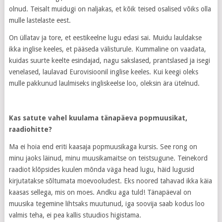
olnud. Teisalt muidugi on naljakas, et kõik teised osalised võiks olla
mulle lastelaste eest.
On üllatav ja tore, et eestikeelne lugu edasi sai. Muidu lauldakse
ikka inglise keeles, et pääseda välisturule. Kummaline on vaadata,
kuidas suurte keelte esindajad, nagu sakslased, prantslased ja isegi
venelased, laulavad Eurovisioonil inglise keeles. Kui keegi oleks
mulle pakkunud laulmiseks ingliskeelse loo, oleksin ära ütelnud.
Kas satute vahel kuulama tänapäeva popmuusikat,
raadiohitte?
Ma ei hoia end eriti kaasaja popmuusikaga kursis. See rong on
minu jaoks läinud, minu muusikamaitse on teistsugune. Teinekord
raadiot klõpsides kuulen mõnda väga head lugu, häid lugusid
kirjutatakse sõltumata moevooludest. Eks noored tahavad ikka käia
kaasas sellega, mis on moes. Andku aga tuld! Tänapäeval on
muusika tegemine lihtsaks muutunud, iga soovija saab kodus loo
valmis teha, ei pea kallis stuudios higistama.