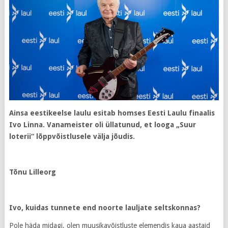
Ainsa eestikeelse laulu esitab homses Eesti Laulu finaalis
Ivo Linna. Vanameister oli üllatunud, et looga „Suur
loterii“ lõppvõistlusele välja jõudis.
Tõnu Lilleorg
Ivo, kuidas tunnete end noorte lauljate seltskonnas?
Pole häda midagi, olen muusikavõistluste elemendis kaua aastaid