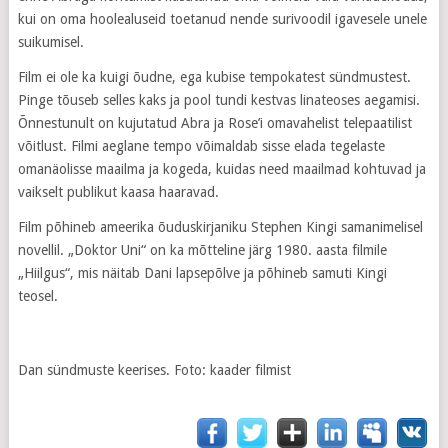
kui on oma hoolealuseid toetanud nende surivoodil igavesele unele
suikumisel.
Film ei ole ka kuigi õudne, ega kubise tempokatest sündmustest.
Pinge tõuseb selles kaks ja pool tundi kestvas linateoses aegamisi.
Õnnestunult on kujutatud Abra ja Rose’i omavahelist telepaatilist
võitlust. Filmi aeglane tempo võimaldab sisse elada tegelaste
omanäolisse maailma ja kogeda, kuidas need maailmad kohtuvad ja
vaikselt publikut kaasa haaravad.
Film põhineb ameerika õuduskirjaniku Stephen Kingi samanimelisel
novellil. „Doktor Uni“ on ka mõtteline järg 1980. aasta filmile
„Hiilgus“, mis näitab Dani lapsepõlve ja põhineb samuti Kingi
teosel.
Dan sündmuste keerises. Foto: kaader filmist