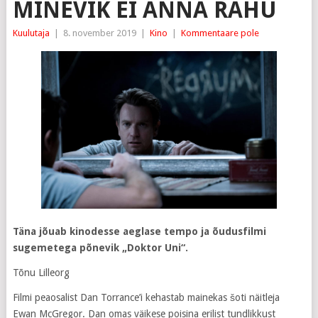
MINEVIK EI ANNA RAHU
Kuulutaja
|
8. november 2019
|
Kino
|
Kommentaare pole
Täna jõuab kinodesse aeglase tempo ja õudusfilmi
sugemetega põnevik „Doktor Uni“.
Tõnu Lilleorg
Filmi peaosalist Dan Torrance’i kehastab mainekas šoti näitleja
Ewan McGregor. Dan omas väikese poisina erilist tundlikkust