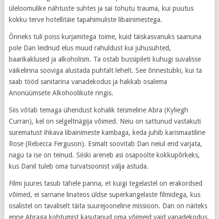
üleloomulike nähtuste suhtes ja sai tohutu trauma, kui puutus
kokku terve hotellitäie tapahimuliste libainimestega.
Õnneks tuli poiss kurjamitega toime, kuid täiskasvanuks saanuna
pole Dan leidnud elus muud rahuldust kui juhusuhted,
baarikaklused ja alkoholism. Ta ostab bussipileti kuhugi suvalisse
väikelinna sooviga alustada puhtalt lehelt. See õnnestubki, kui ta
saab tööd sanitarina vanadekodus ja hakkab osalema
Anonüümsete Alkohoolikute ringis.
Siis võtab temaga ühendust kohalik teismeline Abra (Kyliegh
Curran), kel on selgeltnägija võimed. Neiu on sattunud vastakuti
surematust ihkava libainimeste kambaga, keda juhib karismaatiline
Rose (Rebecca Ferguson). Esmalt soovitab Dan neiul end varjata,
nagu ta ise on teinud. Siiski areneb asi osapoolte kokkupõrkeks,
kus Danil tuleb oma turvatsoonist välja astuda.
Filmi juures tasub tähele panna, et kuigi tegelastel on erakordsed
võimed, ei sarnane linateos üldse superkangelaste filmidega, kus
osalistel on tavaliselt täita suurejooneline missioon. Dan on näiteks
enne Abraga kohtumist kasutanud oma võimeid vaid vanadekodus,