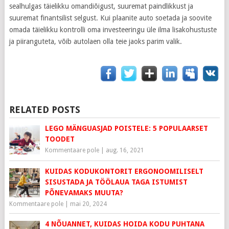
sealhulgas täielikku omandiõigust, suuremat paindlikkust ja
suuremat finantsilist selgust. Kui plaanite auto soetada ja soovite
omada täielikku kontrolli oma investeeringu üle ilma lisakohustuste
ja piiranguteta, võib autolaen olla teie jaoks parim valik.
RELATED POSTS
LEGO MÄNGUASJAD POISTELE: 5 POPULAARSET
TOODET
Kommentaare pole
|
aug. 16, 2021
KUIDAS KODUKONTORIT ERGONOOMILISELT
SISUSTADA JA TÖÖLAUA TAGA ISTUMIST
PÕNEVAMAKS MUUTA?
Kommentaare pole
|
mai 20, 2024
4 NÕUANNET, KUIDAS HOIDA KODU PUHTANA