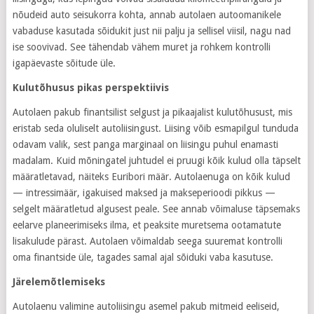
nõudeid auto seisukorra kohta, annab autolaen autoomanikele
vabaduse kasutada sõidukit just nii palju ja sellisel viisil, nagu nad
ise soovivad. See tähendab vähem muret ja rohkem kontrolli
igapäevaste sõitude üle.
Kulutõhusus pikas perspektiivis
Autolaen pakub finantsilist selgust ja pikaajalist kulutõhusust, mis
eristab seda oluliselt autoliisingust. Liising võib esmapilgul tunduda
odavam valik, sest panga marginaal on liisingu puhul enamasti
madalam. Kuid mõningatel juhtudel ei pruugi kõik kulud olla täpselt
määratletavad, näiteks Euribori määr. Autolaenuga on kõik kulud
— intressimäär, igakuised maksed ja makseperioodi pikkus —
selgelt määratletud algusest peale. See annab võimaluse täpsemaks
eelarve planeerimiseks ilma, et peaksite muretsema ootamatute
lisakulude pärast. Autolaen võimaldab seega suuremat kontrolli
oma finantside üle, tagades samal ajal sõiduki vaba kasutuse.
Järelemõtlemiseks
Autolaenu valimine autoliisingu asemel pakub mitmeid eeliseid,