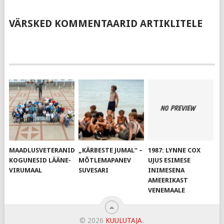
VÄRSKED KOMMENTAARID ARTIKLITELE
MAADLUSVETERANID
„KÄRBESTE JUMAL“ –
1987: LYNNE COX
KOGUNESID LÄÄNE-
MÕTLEMAPANEV
UJUS ESIMESE
VIRUMAAL
SUVESARI
INIMESENA
AMEERIKAST
VENEMAALE
© 2026
KUULUTAJA
.