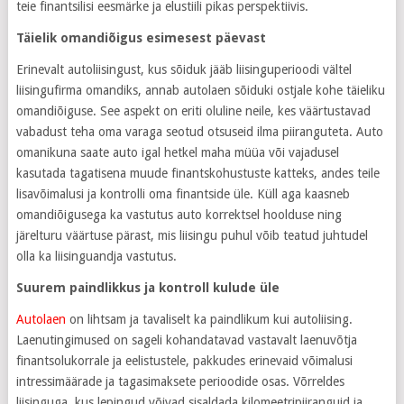
teie finantsilisi eesmärke ja elustiili pikas perspektiivis.
Täielik omandiõigus esimesest päevast
Erinevalt autoliisingust, kus sõiduk jääb liisinguperioodi vältel
liisingufirma omandiks, annab autolaen sõiduki ostjale kohe täieliku
omandiõiguse. See aspekt on eriti oluline neile, kes väärtustavad
vabadust teha oma varaga seotud otsuseid ilma piiranguteta. Auto
omanikuna saate auto igal hetkel maha müüa või vajadusel
kasutada tagatisena muude finantskohustuste katteks, andes teile
lisavõimalusi ja kontrolli oma finantside üle. Küll aga kaasneb
omandiõigusega ka vastutus auto korrektsel hoolduse ning
järelturu väärtuse pärast, mis liisingu puhul võib teatud juhtudel
olla ka liisinguandja vastutus.
Suurem paindlikkus ja kontroll kulude üle
Autolaen
on lihtsam ja tavaliselt ka paindlikum kui autoliising.
Laenutingimused on sageli kohandatavad vastavalt laenuvõtja
finantsolukorrale ja eelistustele, pakkudes erinevaid võimalusi
intressimäärade ja tagasimaksete perioodide osas. Võrreldes
liisinguga, kus lepingud võivad sisaldada kilomeetripiiranguid ja