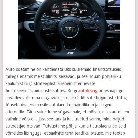
Auto soetamine on kahtlemata üks suuremaid finantsotsuseid,
millega enamik meist silmitsi seisavad, ja see nõuab põhjalikku
kaalumist ning strateegilist lähenemist erinevate
finantseerimisvõimaluste suhtes. Kuigi
autoliising
on esmapilgul
ahvatlev valik oma mugavuse ja näiliselt lihtsate tingimuste tõttu,
tõuseb aina enam esile autolaen kui paindlikum ja selgem
alternatiiv. Täna sukeldume sügavamale, et mõista, miks autolaenu
valimine võib olla just see tark ja kaalutletud samm, mida paljud
autoostjad otsivad. Tutvustame põhjalikumalt autolaenu eeliseid
võrreldes liisinguga, et saaksite teha teadliku otsuse, mis toetab